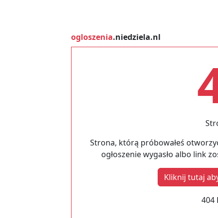
ogloszenia
.niedziela.nl
Str
Strona, którą próbowałeś otworzyć
ogłoszenie wygasło albo link z
Kliknij tutaj 
404 