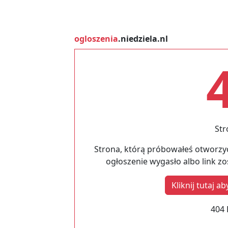
ogloszenia
.niedziela.nl
Str
Strona, którą próbowałeś otworzyć
ogłoszenie wygasło albo link z
Kliknij tutaj 
404 