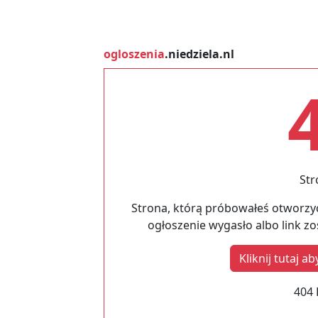
ogloszenia
.niedziela.nl
Str
Strona, którą próbowałeś otworzyć
ogłoszenie wygasło albo link z
Kliknij tutaj 
404 