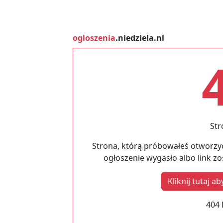
ogloszenia
.niedziela.nl
Str
Strona, którą próbowałeś otworzyć
ogłoszenie wygasło albo link z
Kliknij tutaj 
404 