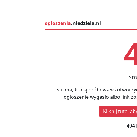
ogloszenia
.niedziela.nl
Str
Strona, którą próbowałeś otworzyć
ogłoszenie wygasło albo link z
Kliknij tutaj 
404 