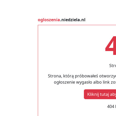
ogloszenia
.niedziela.nl
Str
Strona, którą próbowałeś otworzyć
ogłoszenie wygasło albo link z
Kliknij tutaj 
404 