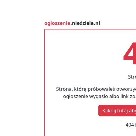
ogloszenia
.niedziela.nl
Str
Strona, którą próbowałeś otworzyć
ogłoszenie wygasło albo link z
Kliknij tutaj 
404 