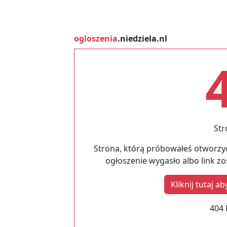
ogloszenia
.niedziela.nl
Str
Strona, którą próbowałeś otworzyć
ogłoszenie wygasło albo link z
Kliknij tutaj 
404 