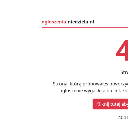
ogloszenia
.niedziela.nl
Str
Strona, którą próbowałeś otworzyć
ogłoszenie wygasło albo link z
Kliknij tutaj 
404 