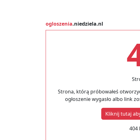
ogloszenia
.niedziela.nl
Str
Strona, którą próbowałeś otworzyć
ogłoszenie wygasło albo link z
Kliknij tutaj 
404 