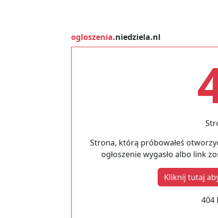
ogloszenia
.niedziela.nl
Str
Strona, którą próbowałeś otworzyć
ogłoszenie wygasło albo link z
Kliknij tutaj 
404 