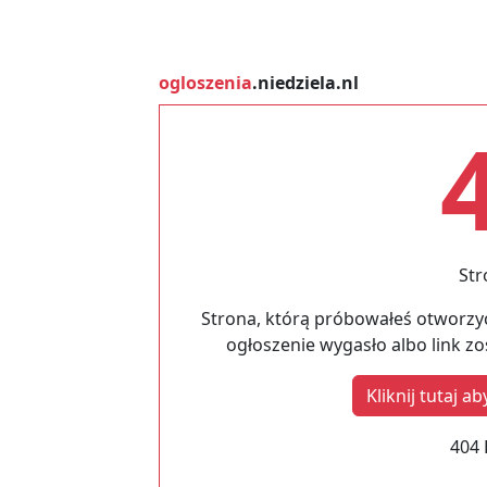
ogloszenia
.niedziela.nl
Str
Strona, którą próbowałeś otworzyć
ogłoszenie wygasło albo link z
Kliknij tutaj 
404 