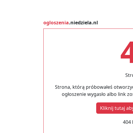
ogloszenia
.niedziela.nl
Str
Strona, którą próbowałeś otworzyć
ogłoszenie wygasło albo link z
Kliknij tutaj 
404 