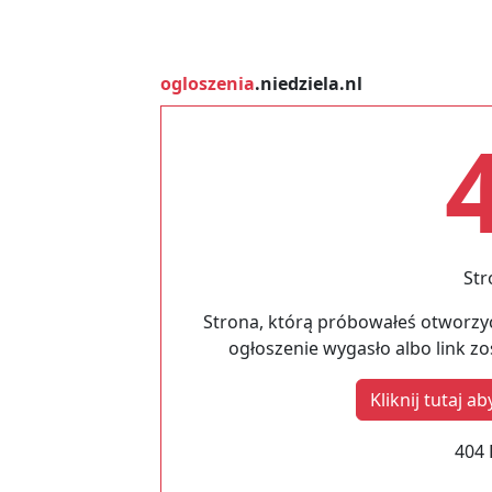
ogloszenia
.niedziela.nl
Str
Strona, którą próbowałeś otworzyć
ogłoszenie wygasło albo link z
Kliknij tutaj 
404 