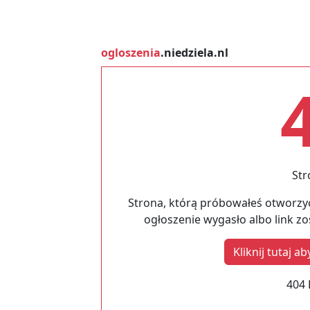
ogloszenia
.niedziela.nl
Str
Strona, którą próbowałeś otworzyć
ogłoszenie wygasło albo link z
Kliknij tutaj 
404 