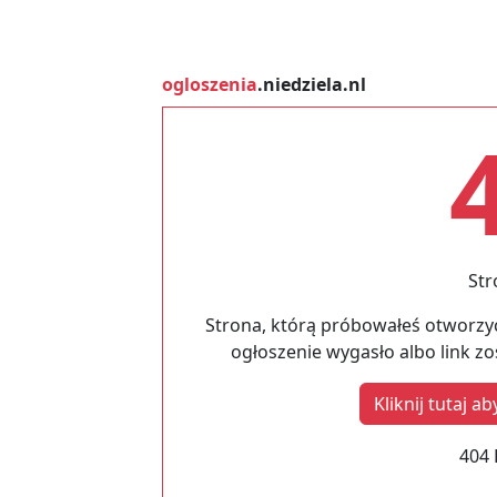
ogloszenia
.niedziela.nl
Str
Strona, którą próbowałeś otworzyć
ogłoszenie wygasło albo link z
Kliknij tutaj 
404 