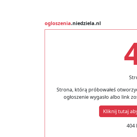
ogloszenia
.niedziela.nl
Str
Strona, którą próbowałeś otworzyć
ogłoszenie wygasło albo link z
Kliknij tutaj 
404 