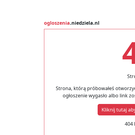
ogloszenia
.niedziela.nl
Str
Strona, którą próbowałeś otworzyć
ogłoszenie wygasło albo link z
Kliknij tutaj 
404 