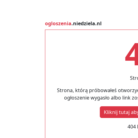
ogloszenia
.niedziela.nl
Str
Strona, którą próbowałeś otworzyć
ogłoszenie wygasło albo link z
Kliknij tutaj 
404 