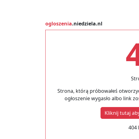
ogloszenia
.niedziela.nl
Str
Strona, którą próbowałeś otworzyć
ogłoszenie wygasło albo link z
Kliknij tutaj 
404 