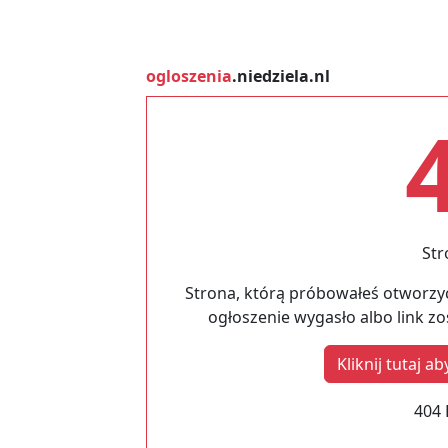
ogloszenia
.niedziela.nl
Str
Strona, którą próbowałeś otworzyć
ogłoszenie wygasło albo link z
Kliknij tutaj 
404 