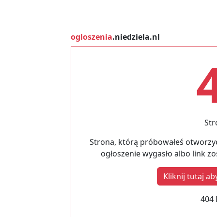
ogloszenia
.niedziela.nl
Str
Strona, którą próbowałeś otworzyć
ogłoszenie wygasło albo link z
Kliknij tutaj 
404 