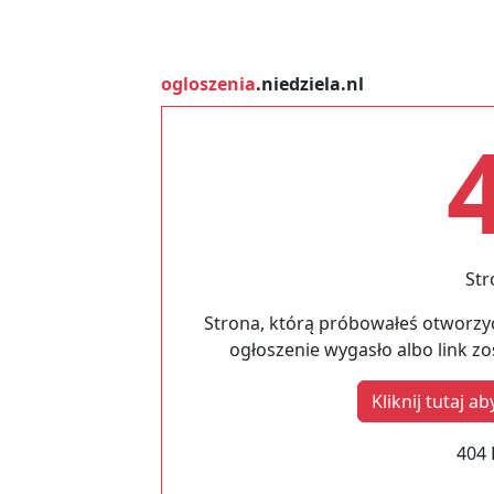
ogloszenia
.niedziela.nl
Str
Strona, którą próbowałeś otworzyć
ogłoszenie wygasło albo link z
Kliknij tutaj 
404 