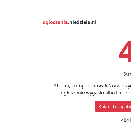
ogloszenia
.niedziela.nl
Str
Strona, którą próbowałeś otworzyć
ogłoszenie wygasło albo link z
Kliknij tutaj 
404 