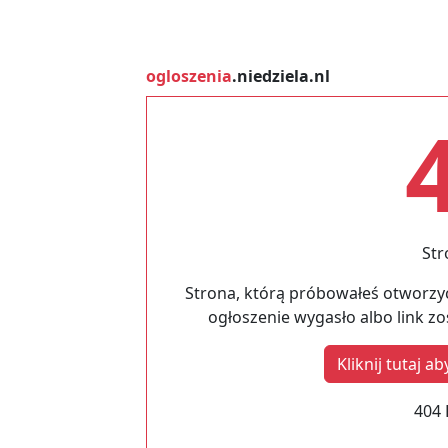
ogloszenia
.niedziela.nl
Str
Strona, którą próbowałeś otworzyć
ogłoszenie wygasło albo link z
Kliknij tutaj 
404 