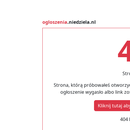
ogloszenia
.niedziela.nl
Str
Strona, którą próbowałeś otworzyć
ogłoszenie wygasło albo link z
Kliknij tutaj 
404 