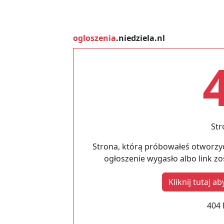
ogloszenia
.niedziela.nl
Str
Strona, którą próbowałeś otworzyć
ogłoszenie wygasło albo link z
Kliknij tutaj 
404 