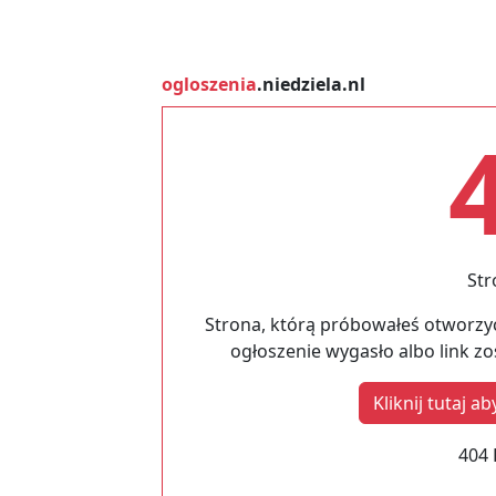
ogloszenia
.niedziela.nl
Str
Strona, którą próbowałeś otworzyć
ogłoszenie wygasło albo link z
Kliknij tutaj 
404 