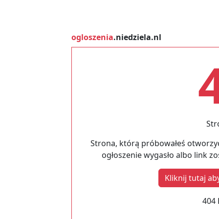
ogloszenia
.niedziela.nl
Str
Strona, którą próbowałeś otworzyć
ogłoszenie wygasło albo link z
Kliknij tutaj 
404 