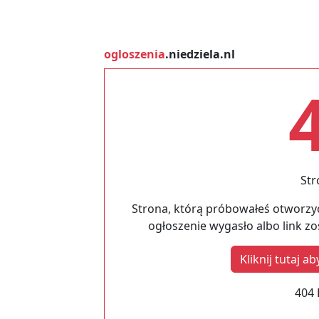
ogloszenia
.niedziela.nl
Str
Strona, którą próbowałeś otworzyć
ogłoszenie wygasło albo link z
Kliknij tutaj 
404 