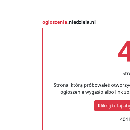
ogloszenia
.niedziela.nl
Str
Strona, którą próbowałeś otworzyć
ogłoszenie wygasło albo link z
Kliknij tutaj 
404 