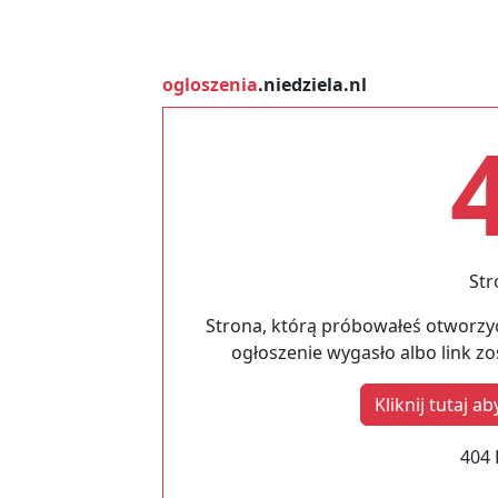
ogloszenia
.niedziela.nl
Str
Strona, którą próbowałeś otworzyć
ogłoszenie wygasło albo link z
Kliknij tutaj 
404 