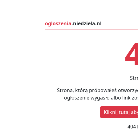
ogloszenia
.niedziela.nl
Str
Strona, którą próbowałeś otworzyć
ogłoszenie wygasło albo link z
Kliknij tutaj 
404 