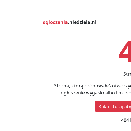
ogloszenia
.niedziela.nl
Str
Strona, którą próbowałeś otworzyć
ogłoszenie wygasło albo link z
Kliknij tutaj 
404 