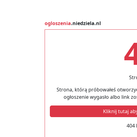
ogloszenia
.niedziela.nl
Str
Strona, którą próbowałeś otworzyć
ogłoszenie wygasło albo link z
Kliknij tutaj 
404 