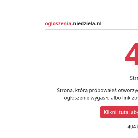
ogloszenia
.niedziela.nl
Str
Strona, którą próbowałeś otworzyć
ogłoszenie wygasło albo link z
Kliknij tutaj 
404 