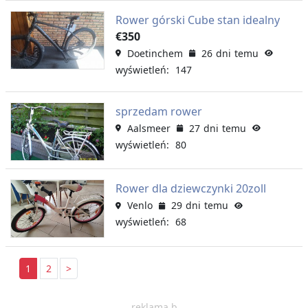
Rower górski Cube stan idealny
€350
Doetinchem
26 dni temu
wyświetleń: 147
sprzedam rower
Aalsmeer
27 dni temu
wyświetleń: 80
Rower dla dziewczynki 20zoll
Venlo
29 dni temu
wyświetleń: 68
1
2
>
reklama b