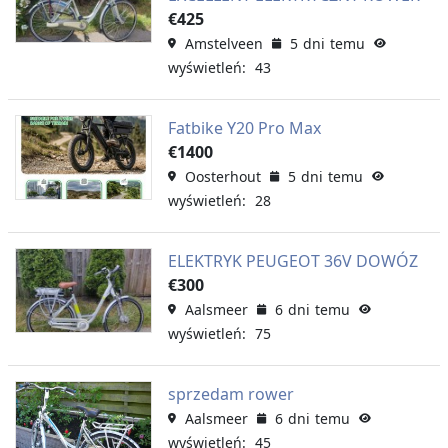
€425
Amstelveen
5 dni temu
wyświetleń: 43
Fatbike Y20 Pro Max
€1400
Oosterhout
5 dni temu
wyświetleń: 28
ELEKTRYK PEUGEOT 36V DOWÓZ
€300
Aalsmeer
6 dni temu
wyświetleń: 75
sprzedam rower
Aalsmeer
6 dni temu
wyświetleń: 45