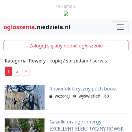
reklama a
ogloszenia
.niedziela.nl
- Zaloguj się aby dodać ogłoszenie -
Kategoria: Rowery - kupię / sprzedam / serwis
1
2
>
Rower elektryczny puch boost
wczoraj
wyświetleń: 60
Gazelle orange innergy
EXCELLENT ELEKTRYCZNY ROWER