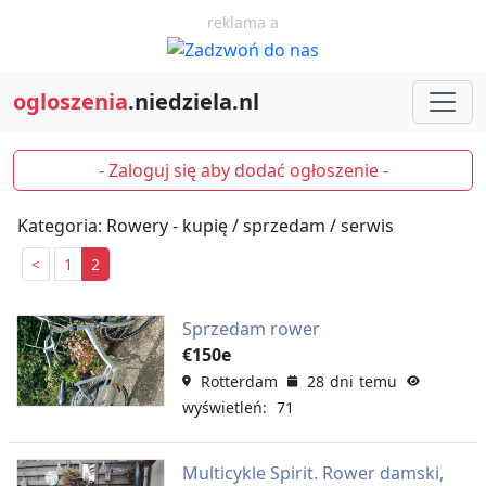
reklama a
ogloszenia
.niedziela.nl
- Zaloguj się aby dodać ogłoszenie -
Kategoria: Rowery - kupię / sprzedam / serwis
<
1
2
Sprzedam rower
€150e
Rotterdam
28 dni temu
wyświetleń: 71
Multicykle Spirit. Rower damski,