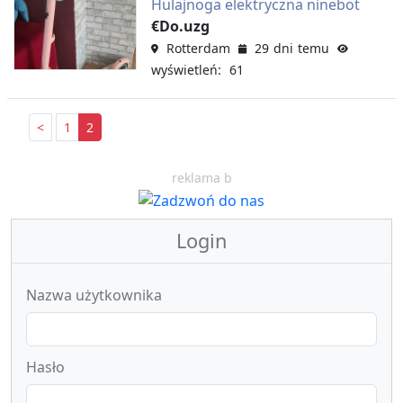
Hulajnoga elektryczna ninebot
€Do.uzg
Rotterdam
29 dni temu
wyświetleń: 61
<
1
2
reklama b
Login
Nazwa użytkownika
Hasło