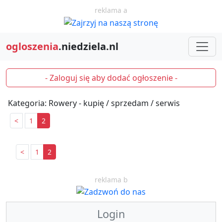
reklama a
ogloszenia
.niedziela.nl
- Zaloguj się aby dodać ogłoszenie -
Kategoria: Rowery - kupię / sprzedam / serwis
<
1
2
<
1
2
reklama b
Login