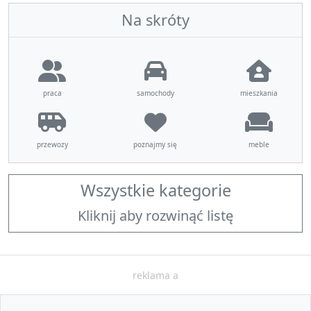
Na skróty
praca
samochody
mieszkania
przewozy
poznajmy się
meble
Wszystkie kategorie
Kliknij aby rozwinąć listę
reklama a