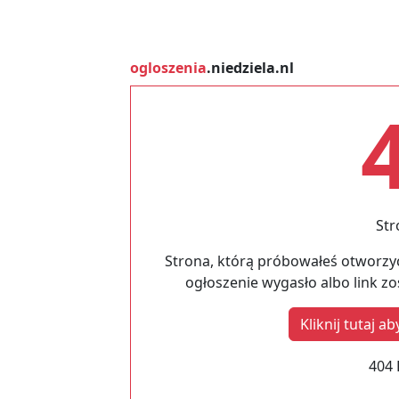
ogloszenia
.niedziela.nl
Str
Strona, którą próbowałeś otworzyć
ogłoszenie wygasło albo link z
Kliknij tutaj 
404 